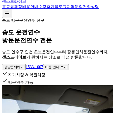
센스드라이브
홈
교육과정
비용안내
수강후기
블로그
지역
문의
전화상담
송도
방문운전연수 전문
송도 운전연수
방문운전연수 전문
송도·연수구·인천 초보운전연수부터 장롱면허운전연수까지,
센스드라이브
가 원하시는 장소로 직접 방문합니다.
1533-1007
상담문의하기
비용 안내 보기
자가차량 & 학원차량
방문연수 가능